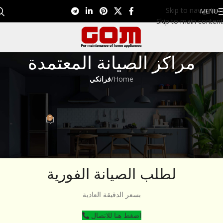
Skip to navigation
MENU
Skip to main content
مراكز الصيانة المعتمدة
Home
/
فرانكي
فرانكي
مركز صيانة فرانكي 01099948826
0
Eman EL Nagar
On ديسمبر 13, 2022
لطلب الصيانة الفورية
بسعر الدقيقة العادية
اضغط هنا للاتصال