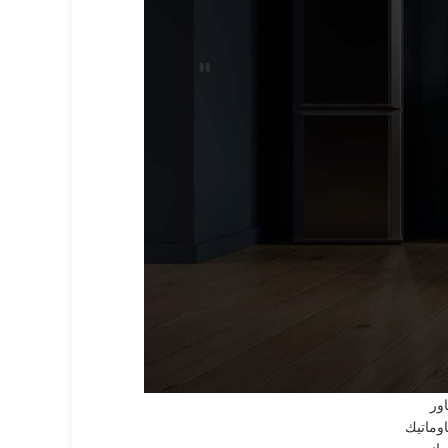
لأقسام الرئيسية
A.E.
G.M.
دميرال
رجلك
سكيمو
لاسكا
لبا
لكتروستار
ندست
وليمبيك اليكتريك
يبرنا
يجنس
يستهاوس
اساب
اور
اوماتيك