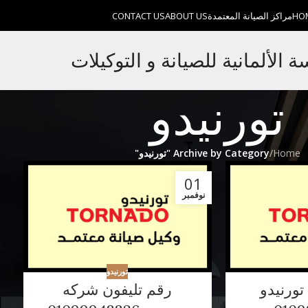
HO
مراكز الصيانة المعتمدة
ABOUT US
CONTACT US
الألمانية للصيانة و التوكيلات
تورنيدو
Home
/
Archive by Category "تورنيدو"
01
نوفمبر
تورنيدو
تورنيدو
رقم تليفون شركه