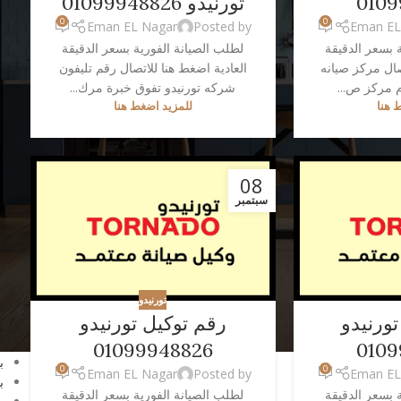
0109
تورنيدو 01099948826
0
0
Eman EL Nagar
Posted by
Eman EL
 بسعر الدقيقة
لطلب الصيانة الفورية بسعر الدقيقة
ا
صال مركز صيانه
العادية اضغط هنا للاتصال رقم تليفون
G
م مركز ص...
شركه تورنيدو تفوق خبرة مرك...
C
 هنا
للمزيد اضغط هنا
ا
ا
ا
08
ا
سبتمبر
ا
ا
ا
ا
ا
تورنيدو
ا
ورنيدو
رقم توكيل تورنيدو
ا
ب
01099948826
0109
ب
0
0
Eman EL Nagar
Posted by
Eman EL
ب
 بسعر الدقيقة
لطلب الصيانة الفورية بسعر الدقيقة