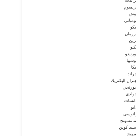
راندت
ريميوم
وش
ومباني
يكو
رومان
رين
كنو
ورنيدو
وشيبا
يكا
راند
نرال اليكتريك
ورنجي
ولدي
انسات
ايو
انوسي
امسونج
بيد كوين
ميج