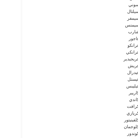
وني
يلتال
يمفر
يمنس
ارب
اجور
رانكو
رانكي
ريجيدير
ريش
يدرال
يستل
يليبس
اريير
اندي
رافت
ريازي
لفينيتور
لوجمان
وندور