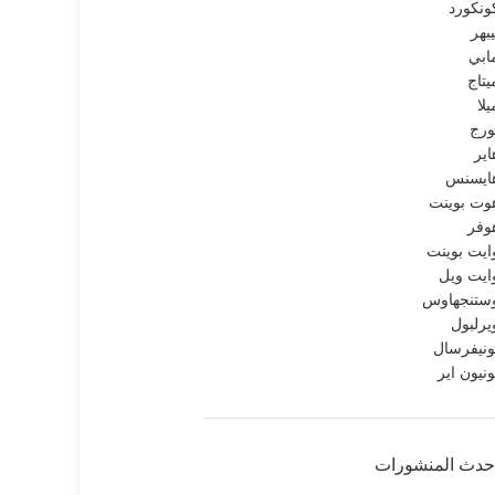
ونكورد
يبهر
ابي
يتاج
يلا
ورج
اير
ايسنس
وت بوينت
وفر
ايت بوينت
ايت ويل
ستنجهاوس
يرلبول
ونيفرسال
ونيون اير
حدث المنشورات