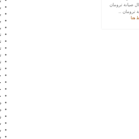
ب
ال صيانة ترومان
ب
ترومان ...
ب
 هنا
ب
ب
ت
ت
ت
ت
ت
ت
ج
ج
ج
ج
د
د
ز
س
س
س