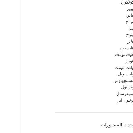
ونكورد
يبهر
ابي
يتاج
يلا
ورج
اير
ايسنس
وت بوينت
وفر
ايت بوينت
ايت ويل
ستنجهاوس
يرلبول
ونيفرسال
ونيون اير
حدث المنشورات