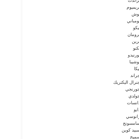
راندت
ريميوم
وش
ومباني
يكو
رومان
رين
كنو
ورنيدو
وشيبا
يكا
راند
نرال اليكتريك
ورنجي
ولدي
انسات
ايو
انوسي
امسونج
بيد كوين
ميج