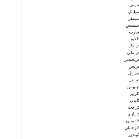
وني
يلتال
يمفر
يمنس
ارب
اجور
رانكو
رانكي
ريجيدير
ريش
يدرال
يستل
يليبس
اريير
اندي
رافت
ريازي
لفينيتور
لوجمان
وندور