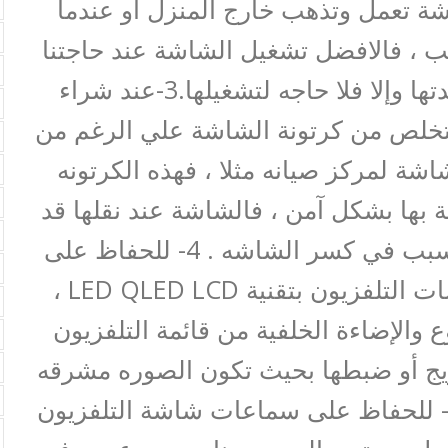
اشة تعمل وتذهب خارج المنزل أو عندما
 ، فالافضل تشغيل الشاشة عند حاجتنا
لمتابعتها والاستمتاع بمشاهدتها وإلا فلا حاجه لتشغيلها.3-عند شراء
تخلص من كرتونة الشاشة علي الرغم من
شاشة لمركز صيانه مثلا ، فهذه الكرتونه
بها بشكل آمن ، فالشاشة عند نقلها قد
تصطدم بأي متعلقات وقد تتسبب في كسر الشاشه . 4- للحفاظ على
وحدة الإضاءه الخلفية لشاشات التلفزيون بتقنية LED QLED LCD ،
لإضاءة الخلفية من قائمة التلفزيون
ج أو ضبطها بحيث تكون الصوره مشرقه
شكل مقبول غير مبالغ فيه 5- للحفاظ على سماعات شاشة التلفزيون