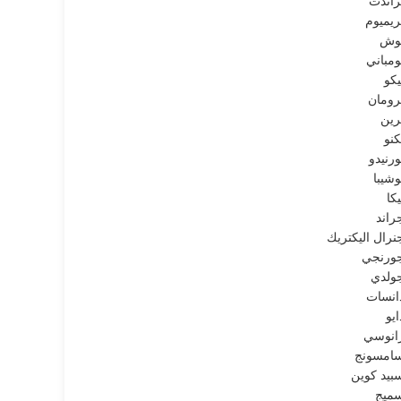
راندت
ريميوم
وش
ومباني
يكو
رومان
رين
كنو
ورنيدو
وشيبا
يكا
راند
نرال اليكتريك
ورنجي
ولدي
انسات
ايو
انوسي
امسونج
بيد كوين
ميج