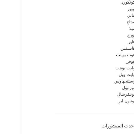
ونكورد
يبهر
ابي
يتاج
يلا
ورج
اير
ايسنس
وت بوينت
وفر
ايت بوينت
ايت ويل
ستنجهاوس
يرلبول
ونيفرسال
ونيون اير
حدث المنشورات