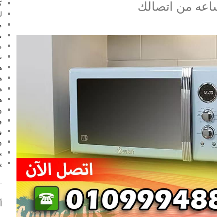
ك
ل
م
م
م
ن
ه
ه
ه
ه
و
و
و
و
ي
ي
أ