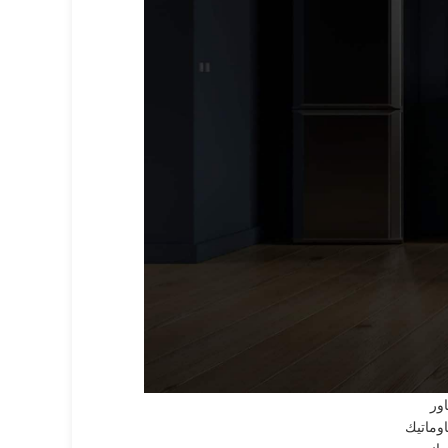
لأقسام الرئيسية
A.E.
G.M.
دميرال
رجلك
سكيمو
لاسكا
لبا
لكتروستار
ندست
وليمبيك اليكتريك
يبرنا
يجنس
يستهاوس
اساب
اور
اوماتيك