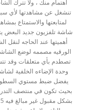
أهتمام منك ، ولا تترك الش
تنشغل عن مشاهدتها لأي سبب
شاشة تلفزيون جديد البعض ي
أهميتها عند الحاجه لنقل ال
الورقيه مصممه لوضع الشاشة 
يفضل ضبط مستوي السطوع وا
بحيث تكون في منتصف التدري
ب