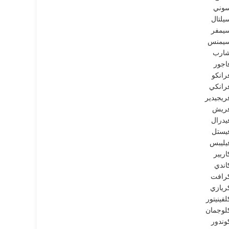
وني
يلتال
يمفر
يمنس
ارب
اجور
رانكو
رانكي
ريجيدير
ريش
يدرال
يستل
يليبس
اريير
اندي
رافت
ريازي
لفينيتور
لوجمان
وندور