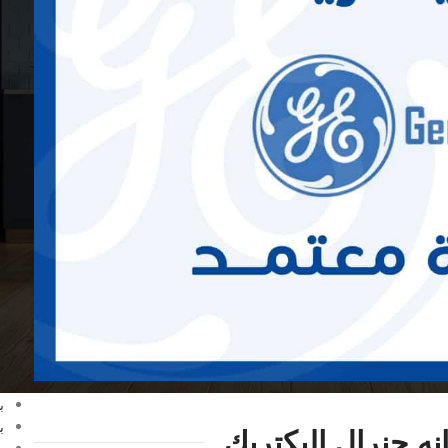
ا
G
C
ا
ا
ا
ا
ا
ا
ا
ا
ا
ا
ا
ب
ب
ب
ه جنرال اليكتريك