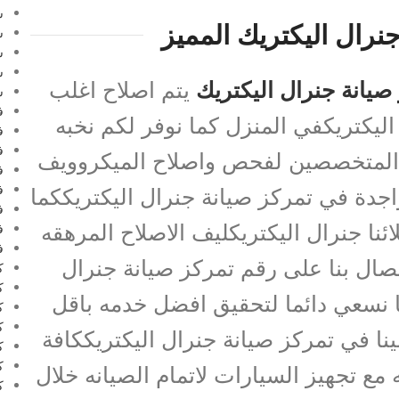
س
نرال اليكتريك المميز
س
س
س
صيانة جنرال اليكتريك
يتم اصلاح اغلب
ش
ف
ليكتريكفي المنزل كما نوفر لكم نخبه
ف
ف
 المتخصصين لفحص واصلاح الميكروويف
ف
ف
واجدة في تمركز صيانة جنرال اليكتريككما
ف
ئنا جنرال اليكتريكليف الاصلاح المرهقه
ف
ف
اتصال بنا على رقم تمركز صيانة جنرال
ك
ك
ريك01099948826لاننا نسعي دائما لتحقيق افضل خدمه باقل
ك
ك
نا في تمركز صيانة جنرال اليكتريككافة
ك
ك
 مع تجهيز السيارات لاتمام الصيانه خلال
ك