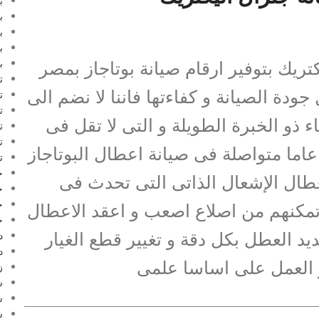
ب
ب
ب
ب
تريك بتوفير ارقام صيانة بوتاجاز بمصر
ب
ت
دة الصيانة و كفاءتها فاننا لا نضم الى
ت
ت
اء ذو الخبرة الطويلة و التى لا تقل فى
ت
ت
ا متواصلة فى صيانة اعطال البوتاجاز
ت
ج
عطال الإشعال الذاتى التى تحدث فى
ج
ج
 تمكنهم من اصلاع اصعب و اعقد الاعطال
ج
ديد العطل بكل دقة و تغيير قطع الغيار
د
د
و العمل على اساسا علمى
ز
س
س
س