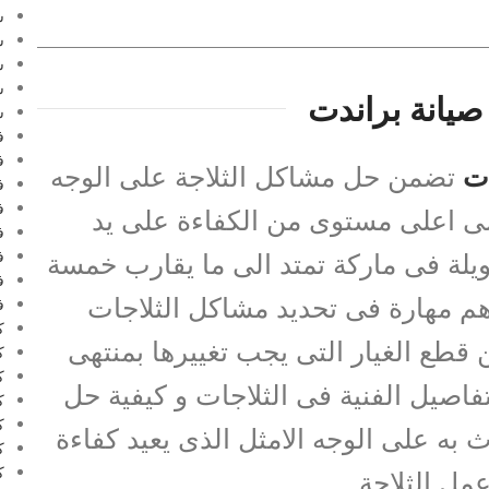
س
س
س
س
صيانة براندت
ش
ف
ف
دت
تضمن حل مشاكل الثلاجة على الوجه
ف
ف
على اعلى مستوى من الكفاءة على يد
ف
يلة فى ماركة تمتد الى ما يقارب خمسة
ف
ف
م مهارة فى تحديد مشاكل الثلاجات
ف
ك
 قطع الغيار التى يجب تغييرها بمنتهى
ك
ك
فاصيل الفنية فى الثلاجات و كيفية حل
ك
ك
 به على الوجه الامثل الذى يعيد كفاءة
ك
ك
مل الثلاجة