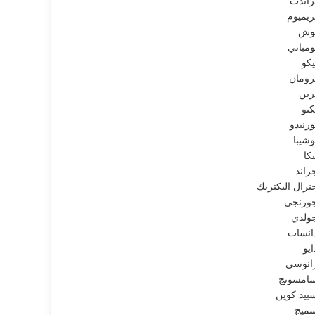
راندت
ريميوم
وش
ومباني
يكو
رومان
رين
كنو
ورنيدو
وشيبا
يكا
راند
نرال اليكتريك
ورنجي
ولدي
انسات
ايو
انوسي
امسونج
بيد كوين
ميج