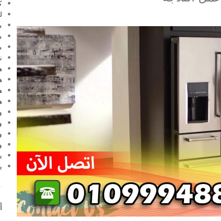
ك
ل
م
م
م
ن
ه
ه
ه
ه
و
و
و
و
ي
ي
أ