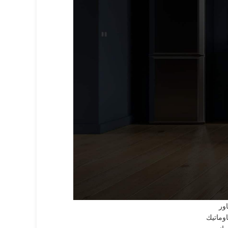
لأقسام الرئيسية
A.E.
G.M.
دميرال
رجلك
سكيمو
لاسكا
لبا
لكتروستار
ندست
وليمبيك اليكتريك
يبرنا
يجنس
يستهاوس
اساب
اور
اوماتيك