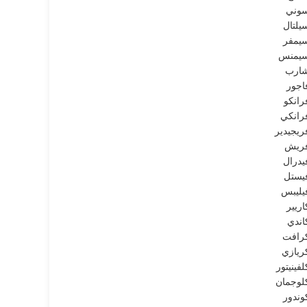
وني
يلتال
يمفر
يمنس
ارب
اجور
رانكو
رانكي
ريجيدير
ريش
يدرال
يستل
يليبس
اريير
اندي
رافت
ريازي
لفينيتور
لوجمان
وندور