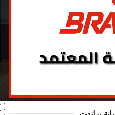
ا
G
C
ا
ا
ا
ا
ا
ا
ا
ا
ا
ا
ا
ب
ب
ب
انة براندت