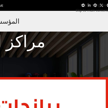
Skip to navigation
ME
Skip to main content
المؤسسة 
مراكز ا
براندت
مركز صيانة براندت 1099948826
man EL Nagar
Posted by