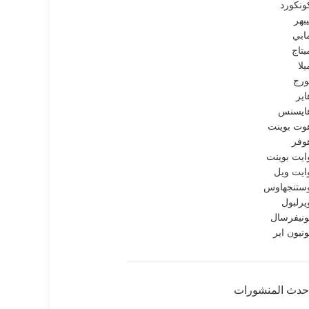
ونكورد
يبهر
ابي
يتاج
يلا
ورج
اير
ايسنس
وت بوينت
وفر
ايت بوينت
ايت ويل
ستنجهاوس
يرلبول
ونيفرسال
ونيون اير
حدث المنشورات