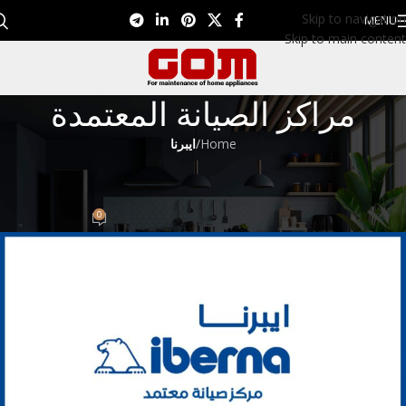
Skip to navigation
MENU
Skip to main content
مراكز الصيانة المعتمدة
Home
/
ايبرنا
ايبرنا
مركز صيانة ايبرنا 01099948826
0
Eman EL Nagar
On مايو 15, 2023