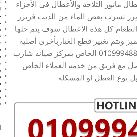
ال ماتور الثلاجة والأعطال فى الأجزاء
ك
ل
ريزر تسرب بعض الماء من الديب فريزر
م
م
 الطعام كل هذه الاعطال سوف يتم حلها
م
ن
يز ويتم تغيير قطع الغياربأخرى أصلية
ه
ه
.يمكنك الاتصال على رقم 01099948826 الخاص بمركز صيانه شارب
ه
ه
ل مع فريق من خدمه العملاء الخاص
و
ل نوع العطل او المشكله
و
و
و
ي
ي
أ