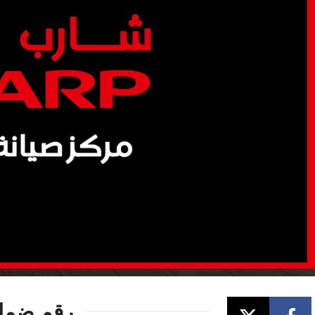
رقم ضما