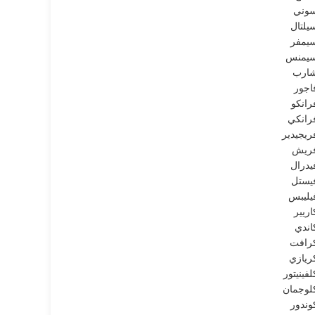
وني
يلتال
يمفر
يمنس
ارب
اجور
رانكو
رانكي
ريجيدير
ريش
يدرال
يستل
يليبس
اريير
اندي
رافت
ريازي
لفينيتور
لوجمان
وندور