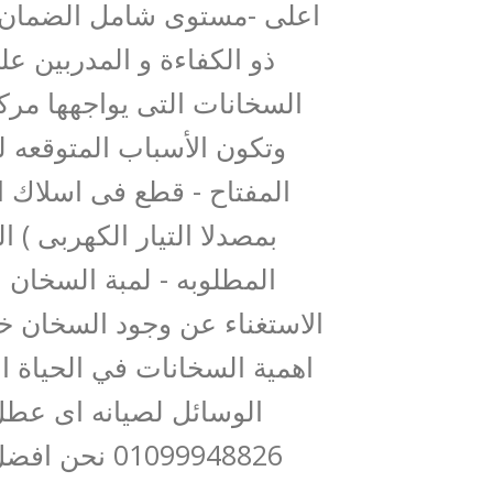
اعلى -مستوى شامل الضمان 
ذو الكفاءة و المدربين 
السخانات التى يواجهها مركز
وتكون الأسباب المتوقعه 
المفتاح - قطع فى اسلاك ا
بمصدلا التيار الكهربى ) 
المطلوبه - لمبة السخان ا
الاستغناء عن وجود السخان 
اهمية السخانات في الحياة ا
الوسائل لصيانه اى عط
01099948826 نحن افضل من يوفر لكم صيانة السخان كهرباء