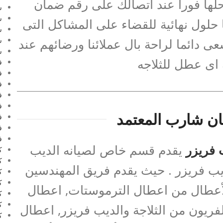
حلها فورا عند اتصالك على رقم ضمان
س
س
01099948و لدينا حلول نهائية للقضاء على المشاكل التى
س
ى دائما لراحة بال عملائنا ورضائهم عند
س
ش
 اى عطل للثلاجه
ف
ف
ف
ف
ف
ن شارب المعتمد
ف
ف
ف
فريزر
يقدم قسم خاص لصيانه الديب
ك
ك
ب فريزر . حيث يقدم فريق المهندسين
ك
ك
 الأعطال من اعطال الترموستات, اعطال
ك
ك
فريون من الثلاجة والديب فريزر, اعطال
ك