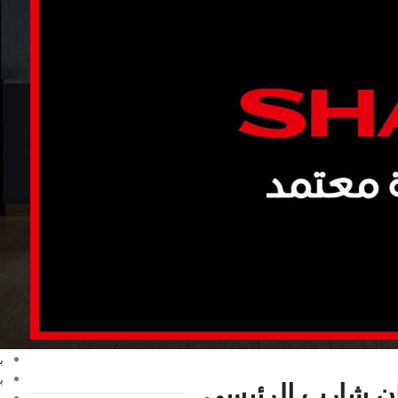
ا
G
C
ا
ا
ا
ا
ا
ا
ا
ا
ا
ا
ا
ب
ب
ب
ن شارب الرئيسي