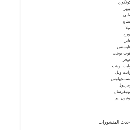
ونكورد
يبهر
ابي
يتاج
يلا
ورج
اير
ايسنس
وت بوينت
وفر
ايت بوينت
ايت ويل
ستنجهاوس
يرلبول
ونيفرسال
ونيون اير
حدث المنشورات