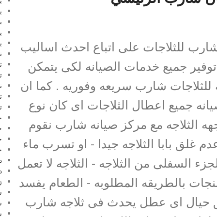
ب
ب
ب
ب
رب للثلاجات على اتباع احدث اساليب
ب
ت
توفير جميع خدمات الصيانه لكى يتمكن
ت
ت
 للثلاجات شارب سريعه وفوريه . كما ان
ت
ت
انه جميع اعطال الثلاجات اى كان نوع
ت
ج
جهه الثلاجه مع مركز صيانه شارب نقوم
ج
ج
عدم غلق بابا الثلاجه جيدا - او تسرب ماء
ج
لجزء السفلى من الثلاجه - الثلاجه لا تعمل
د
د
نجات بالطريقه المطلوبه - الطعام يفسد
ز
س
قلق حيال اى عطل يحدث فى ثلاجه شارب
س
س