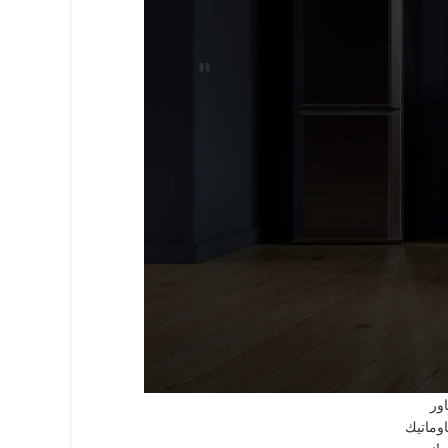
لأقسام الرئيسية
A.E.
G.M.
دميرال
رجلك
سكيمو
لاسكا
لبا
لكتروستار
ندست
وليمبيك اليكتريك
يبرنا
يجنس
يستهاوس
اساب
اور
اوماتيك