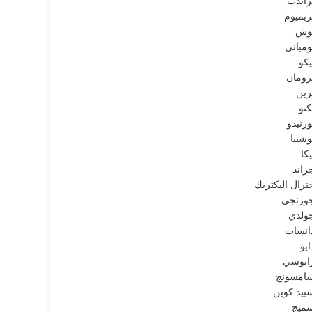
راندت
ريميوم
وش
ومباني
يكو
رومان
رين
كنو
ورنيدو
وشيبا
يكا
راند
نرال اليكتريك
ورنجي
ولدي
انسات
ايو
انوسي
امسونج
بيد كوين
ميج