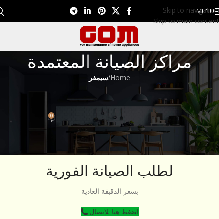
Skip to navigation
MENU
Skip to main content
مراكز الصيانة المعتمدة
Home
/
سيمفر
سيمفر
رقم صيانه سيمفر 01099948826
0
Eman EL Nagar
On سبتمبر 8, 2022
لطلب الصيانة الفورية
بسعر الدقيقة العادية
اضغط هنا للاتصال