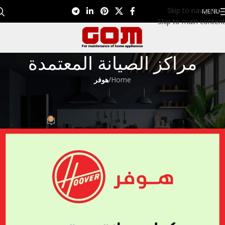
Skip to navigation
MENU
Skip to main content
مراكز الصيانة المعتمدة
Home
/
هوفر
هوفر
رقم شركه هوفر 01099948826
0
Eman EL Nagar
On سبتمبر 14, 2022