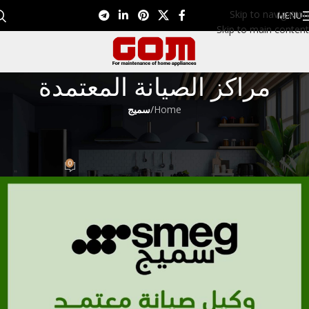
Skip to navigation
MENU
Skip to main content
مراكز الصيانة المعتمدة
Home
/
سميج
سميج
رقم شركه سميج 01099948826
0
Eman EL Nagar
On سبتمبر 14, 2022