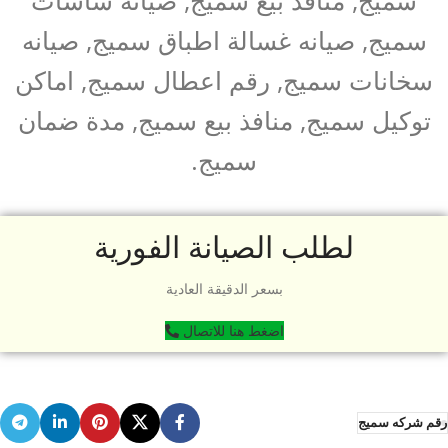
سميج, صيانه غسالة اطباق سميج, صيانه
سخانات سميج, رقم اعطال سميج, اماكن
توكيل سميج, منافذ بيع سميج, مدة ضمان
سميج.
لطلب الصيانة الفورية
بسعر الدقيقة العادية
اضغط هنا للاتصال
رقم شركه سميج