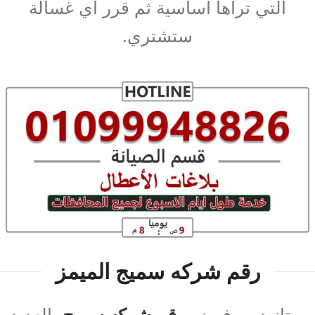
التي تراها أساسية ثم قرر أي غسالة
ستشتري.
رقم شركه سميج الميمز
يمتاز ديب فريزر
رقم شركه سميج
بالعديد