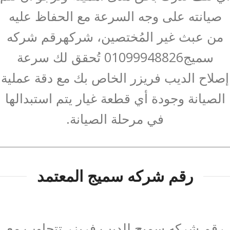
صيانته على وجه السرعة مع الحفاظ عليه
من عبث غير المُختصين، شركهرقم شركه
سميج01099948826 تُحقق لك سرعة
إصلاح الديب فريزر الخاص بك مع دقة عملية
الصيانة وجودة أي قطعة غيار يتم استبدالها
في مرحلة الصيانة.
رقم شركه سميج المعتمد
رقم شركه سميج للديب فريزر تتجاوب مع