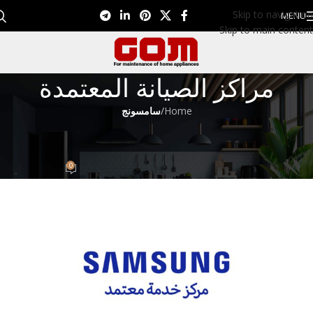
Skip to navigation
MENU
Skip to main content
مراكز الصيانة المعتمدة
Home
/
سامسونج
سامسونج
رقم شركه سامسونج 01099948826
0
Eman EL Nagar
On سبتمبر 14, 2022