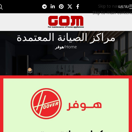
Skip to navigation
MENU
Skip to main content
مراكز الصيانة المعتمدة
Home
/
هوفر
هوفر
رقم توكيل هوفر 01099948826
0
Eman EL Nagar
On سبتمبر 10, 2022