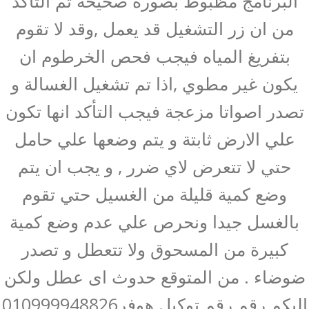
البرنامج مظبوط بصورة صحيحة ثم التأكد
من ان زر التشغيل قد يعمل ,وقد لا تقوم
بتفريغ المياه فيجب فحص الخرطوم ان
يكون غير مطوي ,اذا تم تشغيل الغسالة و
تصدر اصواتا مزعجة فيجب التأكد انها تكون
علي الارض ثابتة و يتم وضعها علي حامل
حتي لا تتعرض لاي ضرر , و يجب ان يتم
وضع كمية قليلة من الغسيل حتي تقوم
بالغسل جيدا ونحرص علي عدم وضع كمية
كبيرة من المسحوق ولا تتعطل و تصدر
ضوضاء . من المتوقع حدوث اى عطل ولكن
اليكم رقم رقم توكيل هوفر010999948826