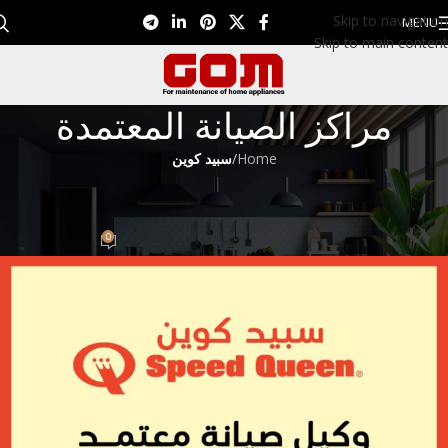
Skip to navigation
MENU
Skip to main content
مراكز الصيانة المعتمدة
Home
/
سبيد كوين
سبيد كوين
خدمه عملاء سبيد كوين 01099948826
0
Eman EL Nagar
On أكتوبر 8, 2022