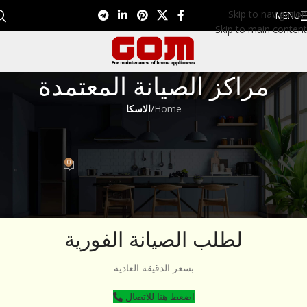
Skip to navigation
MENU
Skip to main content
مراكز الصيانة المعتمدة
Home
/
الاسكا
الاسكا
تليفون صيانة الاسكا 01099948826
0
Eman EL Nagar
On ديسمبر 27, 2022
لطلب الصيانة الفورية
بسعر الدقيقة العادية
اضغط هنا للاتصال