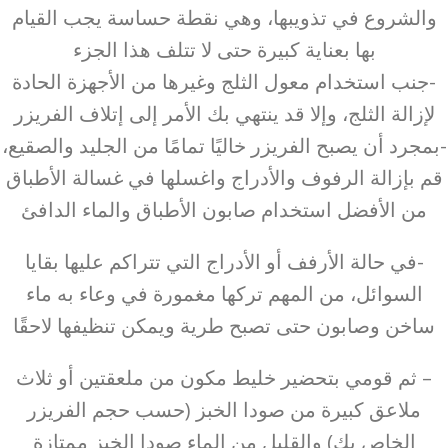
والشروع في تذويبها، وهي نقطة حساسة يجب القيام
بها بعناية كبيرة حتى لا تتلف هذا الجزء
-جنب استخدام معول الثلج وغيرها من الأجهزة الحادة
لإزالة الثلج، وإلا قد ينتهي بك الأمر إلى إتلاف الفريزر
-بمجرد أن يصبح الفريزر خاليًا تمامًا من الجليد والصقيع،
قم بإزالة الرفوف والأدراج واغسلها في غسالة الأطباق
من الأفضل استخدام صابون الأطباق والماء الدافئ
-في حالة الأرفف أو الأدراج التي تتراكم عليها بقايا
السوائل، من المهم تركها مغمورة في وعاء به ماء
ساخن وصابون حتى تصبح طرية ويمكن تنظيفها لاحقًا
– ثم قومي بتحضير خليط مكون من ملعقتين أو ثلاث
ملاعق كبيرة من صودا الخبز (حسب حجم الفريزر
الخاص بك) والقليل من الماء صودا الخبز ممتازة